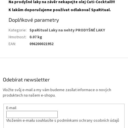
Na prodyšné laky na závěr nekapejte olej Cuti-Cocktail!!!
K lakům doporučujeme používat odlakovač SpaRitual.
Doplňkové parametry
Kategorie
:
SpaRitual Laky na nehty PRODYŠNÉ LAKY
Hmotnost
:
0.07 kg
EAN
:
096200021952
Z
á
p
a
Odebírat newsletter
t
Vložte svůj e-mail a my vám budeme zasílat informace o nových
í
produktech na našem e-shopu.
E-mail
Vložením e-mailu souhlasíte s
podmínkami ochrany osobních údajů