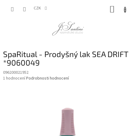
Přejít
NÁKUP
na
CZK
obsah
KOŠÍK
SpaRitual - Prodyšný lak SEA DRIFT
*9060049
096200021952
Průměrné
1 hodnocení
Podrobnosti hodnocení
hodnocení
produktu
je
3,0
z
5
hvězdiček.