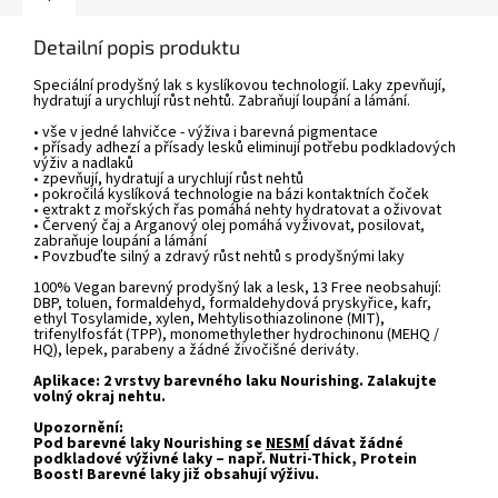
Detailní popis produktu
Speciální prodyšný lak s kyslíkovou technologií. Laky zpevňují,
hydratují a urychlují růst nehtů. Zabraňují loupání a lámání.
• vše v jedné lahvičce - výživa i barevná pigmentace
• přísady adhezí a přísady lesků eliminují potřebu podkladových
výživ a nadlaků
• zpevňují, hydratují a urychlují růst nehtů
• pokročilá kyslíková technologie na bázi kontaktních čoček
• extrakt z mořských řas pomáhá nehty hydratovat a oživovat
• Červený čaj a Arganový olej pomáhá vyživovat, posilovat,
zabraňuje loupání a lámání
• Povzbuďte silný a zdravý růst nehtů s prodyšnými laky
100% Vegan barevný prodyšný lak a lesk, 13 Free neobsahují:
DBP, toluen, formaldehyd, formaldehydová pryskyřice, kafr,
ethyl Tosylamide, xylen, Mehtylisothiazolinone (MIT),
trifenylfosfát (TPP), monomethylether hydrochinonu (MEHQ /
HQ), lepek, parabeny a žádné živočišné deriváty.
Aplikace: 2 vrstvy barevného laku Nourishing. Zalakujte
volný okraj nehtu.
Upozornění:
Pod barevné laky Nourishing se
NESMÍ
dávat žádné
podkladové výživné laky – např. Nutri-Thick, Protein
Boost! Barevné laky již obsahují výživu.