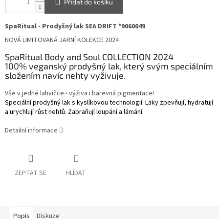
Přidat do košíku
SpaRitual - Prodyšný lak SEA DRIFT *90600
49
NOVÁ
LIMITOVANÁ JARNÍ
KOLEKCE 202
4
SpaRitual Body and Soul COLLECTION 2024
100% veganský prodyšný lak, který svým speciálním
složením navíc nehty vyživuje.
Vše v jedné lahvičce - výživa i barevná pigmentace!
Speciální prodyšný lak s kyslíkovou technologií. Laky zpevňují, hydratují
a urychlují růst nehtů. Zabraňují loupání a lámání.
Detailní informace
ZEPTAT SE
HLÍDAT
Popis
Diskuze