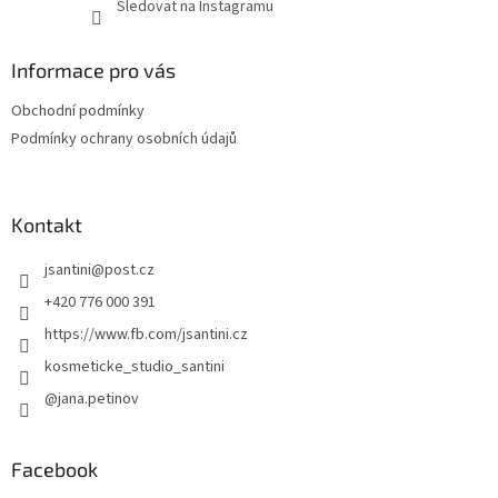
Sledovat na Instagramu
Informace pro vás
Obchodní podmínky
Podmínky ochrany osobních údajů
Kontakt
jsantini
@
post.cz
+420 776 000 391
https://www.fb.com/jsantini.cz
kosmeticke_studio_santini
@jana.petinov
Facebook