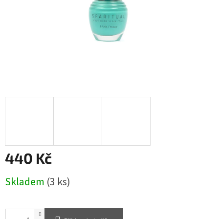
440 Kč
Měrná
Skladem
(3 ks)
cena: