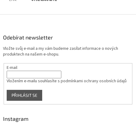
Z
á
p
a
Odebírat newsletter
t
Vložte svůj e-mail a my vám budeme zasílat informace o nových
í
produktech na našem e-shopu.
E-mail
Vložením e-mailu souhlasíte s
podmínkami ochrany osobních údajů
PŘIHLÁSIT SE
Instagram