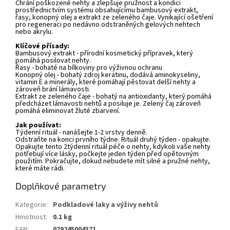
Chrání poškozené nehty a zlepšuje pružnost a kondici
prostřednictvím systému obsahujícímu bambusový extrakt,
řasy, konopný olej a extrakt ze zeleného čaje. Vynikající ošetření
pro regeneraci po nedávno odstraněných gelových nehtech
nebo akrylu.
Klíčové přísady:
Bambusový extrakt - přírodní kosmetický přípravek, který
pomáhá posilovat nehty.
Řasy - bohaté na bílkoviny pro výživnou ochranu
Konopný olej - bohatý zdroj keratinu, dodává aminokyseliny,
vitamin E a minerály, které pomáhají pěstovat delší nehty a
zároveň brání lámavosti.
Extrakt ze zeleného čaje - bohatý na antioxidanty, který pomáhá
předcházet lámavosti nehtů a posiluje je. Zelený čaj zároveň
pomáhá eliminovat žluté zbarvení.
Jak používat:
Týdenní rituál - nanášejte 1-2 vrstvy denně.
Odstraňte na konci prvního týdne. Rituál druhý týden - opakujte.
Opakujte tento 2týdenní rituál péče o nehty, kdykoli vaše nehty
potřebují více lásky, počkejte jeden týden před opětovným
použitím. Pokračujte, dokud nebudete mít silné a pružné nehty,
které máte rádi.
Doplňkové parametry
Kategorie
:
Podkladové laky a výživy nehtů
Hmotnost
:
0.1 kg
EAN
:
079245004371