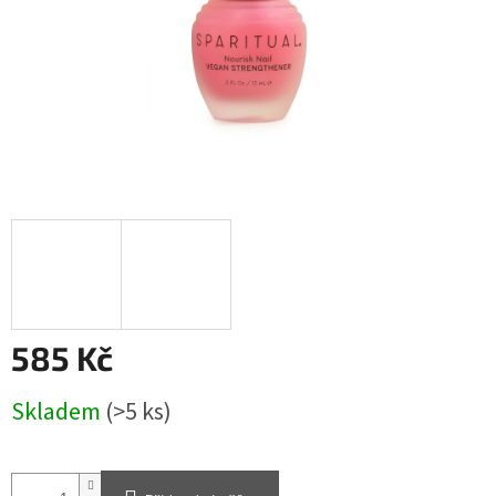
585 Kč
Měrná
Skladem
(>5 ks)
cena: