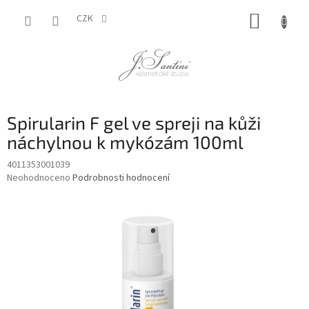
Přejít
NÁKUP
na
CZK
obsah
KOŠÍK
Spirularin F gel ve spreji na kůži
náchylnou k mykózám 100ml
4011353001039
Průměrné
Neohodnoceno
Podrobnosti hodnocení
hodnocení
produktu
je
0,0
z
5
hvězdiček.