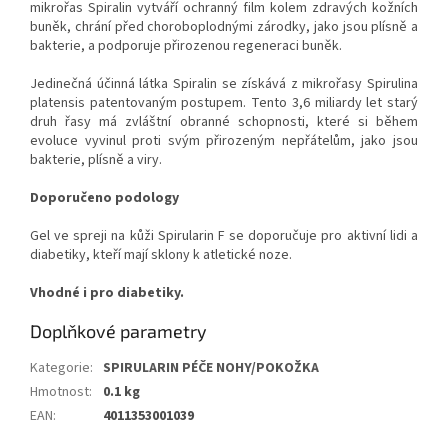
mikrořas Spiralin vytváří ochranný film kolem zdravých kožních
buněk, chrání před choroboplodnými zárodky, jako jsou plísně a
bakterie, a podporuje přirozenou regeneraci buněk.
Jedinečná účinná látka Spiralin se získává z mikrořasy Spirulina
platensis patentovaným postupem. Tento 3,6 miliardy let starý
druh řasy má zvláštní obranné schopnosti, které si během
evoluce vyvinul proti svým přirozeným nepřátelům, jako jsou
bakterie, plísně a viry.
Doporučeno podology
Gel ve spreji na kůži Spirularin F se doporučuje pro aktivní lidi a
diabetiky, kteří mají sklony k atletické noze.
Vhodné i pro diabetiky.
Doplňkové parametry
Kategorie
:
SPIRULARIN PÉČE NOHY/POKOŽKA
Hmotnost
:
0.1 kg
EAN
:
4011353001039