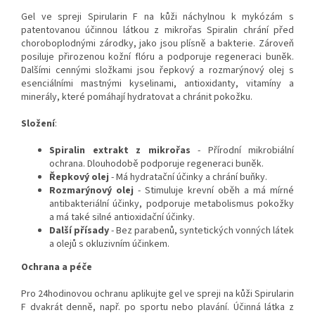
Gel ve spreji Spirularin F na kůži náchylnou k mykózám s
patentovanou účinnou látkou z mikrořas Spiralin chrání před
choroboplodnými zárodky, jako jsou plísně a bakterie. Zároveň
posiluje přirozenou kožní flóru a podporuje regeneraci buněk.
Dalšími cennými složkami jsou řepkový a rozmarýnový olej s
esenciálními mastnými kyselinami, antioxidanty, vitamíny a
minerály, které pomáhají hydratovat a chránit pokožku.
Složení
:
Spiralin extrakt z mikrořas
- Přírodní mikrobiální
ochrana. Dlouhodobě podporuje regeneraci buněk.
Řepkový olej
- Má hydratační účinky a chrání buňky.
Rozmarýnový olej
- Stimuluje krevní oběh a má mírné
antibakteriální účinky, podporuje metabolismus pokožky
a má také silné antioxidační účinky.
Další přísady
- Bez parabenů, syntetických vonných látek
a olejů s okluzivním účinkem.
Ochrana a péče
Pro 24hodinovou ochranu aplikujte gel ve spreji na kůži Spirularin
F dvakrát denně, např. po sportu nebo plavání. Účinná látka z