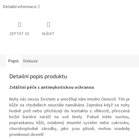
Detailní informace
ZEPTAT SE
HLÍDAT
Popis
Diskuze
Detailní popis produktu
Zvláštní péče s antimykotickou ochranou
Nohy nás nesou životem a umožňují nám mnoho činností. Tím je
kůže na chodidlech neustále namáhána. Zejména když se nohy
hodně potí nebo přicházejí do kontaktu s vlhkostí, přirozená
kožní bariéra naráží na své limity. Pokud máte suchou,
popraskanou kůži, oslabený imunitní systém nebo cukrovku,
choroboplodné zárodky, jako jsou plísně, mohou snadněji
proniknout dovnitř.