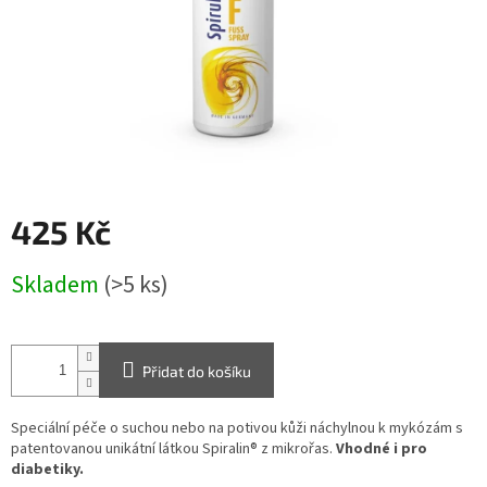
425 Kč
Měrná
Skladem
(>5 ks)
cena:
Přidat do košíku
Speciální péče o suchou nebo na potivou kůži náchylnou k mykózám s
patentovanou unikátní látkou Spiralin® z mikrořas.
Vhodné i pro
diabetiky.