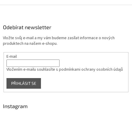
Z
á
p
a
Odebírat newsletter
t
Vložte svůj e-mail a my vám budeme zasílat informace o nových
í
produktech na našem e-shopu.
E-mail
Vložením e-mailu souhlasíte s
podmínkami ochrany osobních údajů
PŘIHLÁSIT SE
Instagram