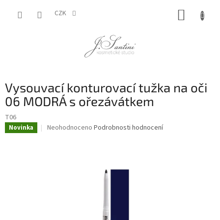
Přejít
NÁKUP
na
CZK
obsah
KOŠÍK
Vysouvací konturovací tužka na oči
06 MODRÁ s ořezávátkem
T06
Průměrné
Neohodnoceno
Podrobnosti hodnocení
Novinka
hodnocení
produktu
je
0,0
z
5
hvězdiček.