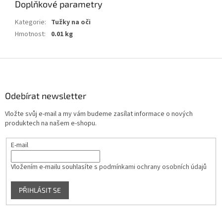
Doplňkové parametry
Kategorie
:
Tužky na oči
Hmotnost
:
0.01 kg
Z
á
p
a
Odebírat newsletter
t
Vložte svůj e-mail a my vám budeme zasílat informace o nových
í
produktech na našem e-shopu.
E-mail
Vložením e-mailu souhlasíte s
podmínkami ochrany osobních údajů
PŘIHLÁSIT SE