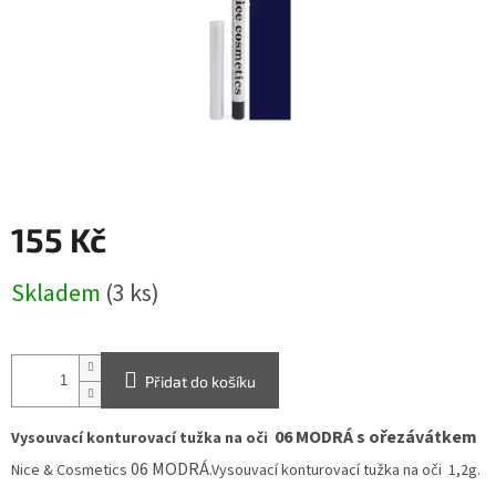
155 Kč
Měrná
Skladem
(3 ks)
cena:
Přidat do košíku
0
6 MODRÁ s ořezávátkem
Vysouvací konturovací tužka na oči
0
6 MODRÁ
Nice &
Cosmetics
.
V
ysouvací konturovací tužka na oči 1,2g.