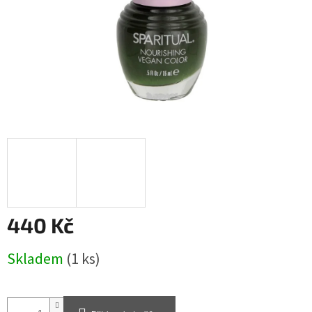
440 Kč
Měrná
Skladem
(1 ks)
cena: