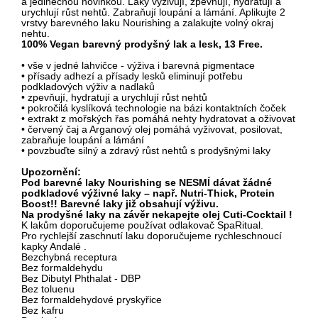
a jedinečnou novinkou.
Laky
vyživují,
zpevňují, hydratují a
urychlují růst nehtů. Zabraňují loupání a lámání.
Aplik
ujte
2
vrstvy barevného laku Nourishing
a z
alakujte volný okraj
nehtu.
100% Vegan barevný prodyšný lak a lesk, 13 Free.
• vše v jedné lahvičce - výživa i barevná pigmentace
• přísady adhezí a přísady lesků eliminují potřebu
podkladových výživ a nadlaků
• zpevňují, hydratují a urychlují růst nehtů
• pokročilá kyslíková technologie na bázi kontaktních čoček
• extrakt z mořských řas pomáhá nehty hydratovat a oživovat
•
č
ervený čaj a Arganový olej pomáhá vyživovat, posilovat,
zabraňuje loupání a lámání
•
p
ovzbuďte silný a zdravý růst nehtů s prodyšnými laky
Upozornění:
Pod barevné laky Nourishing se
NESMÍ
dávat žádné
podkladové výživné laky – např. Nutri-Thick, Protein
Boost!! Barevné laky již obsahují výživu.
Na prodyšné laky na závěr nekapejte olej Cuti-Cocktai
l !
K lakům doporučujeme používat odlakovač SpaRitual.
Pro rychlejší zaschnutí laku doporučujeme rychleschnoucí
kapky Andalé .
Bezchybná receptura
Bez formaldehydu
Bez Dibutyl Phthalat - DBP
Bez toluenu
Bez formaldehydové pryskyřice
Bez kafru