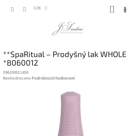
Přejít
NÁKUP
na
CZK
obsah
KOŠÍK
**SpaRitual – Prodyšný lak WHOLE
*8060012
096200011458
Průměrné
Neohodnoceno
Podrobnosti hodnocení
hodnocení
produktu
je
0,0
z
5
hvězdiček.