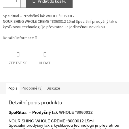
Přidat do košíku
SpaRitual – Prodyšný lak WHOLE *8060012
NOURISHING WHOLE CREME *8060012 15ml Speciální prodyšný lak s
kyslíkovou technologií je převratnou a jedinečnou novinkou
Detailní informace
ZEPTAT SE
HLÍDAT
Popis
Podobné (8)
Diskuze
Detailní popis produktu
SpaRitual –
Prodyšný lak
WHOLE *80
6
0
0
1
2
NOURISHING
WHOLE
CREME
*80
6
001
2
15ml
Speciální prodyšný lak s kyslíkovou technologií
je převratnou