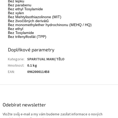
Bez lepku
Bez parabenu
Bez ethyl Tosylamide
Bez xylen
Bez Mehtylisothiazolinone (MIT)
B
ez živočišných derivátů
Bez monomethylether hydrochinonu (MEHQ / HQ)
Bez ethyl
Bez Tosylamide
B
ez
trifenylfosfát (TPP)
Doplňkové parametry
Kategorie
:
SPARITUAL MANI/TĚLO
Hmotnost
:
0.1 kg
EAN
:
096200011458
Z
á
p
a
Odebírat newsletter
t
Vložte svůj e-mail a my vám budeme zasílat informace o nových
í