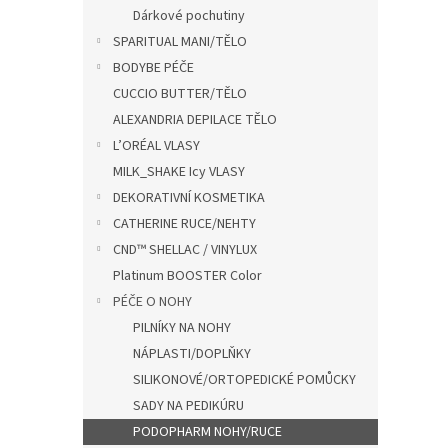
n
Dárkové pochutiny
e
SPARITUAL MANI/TĚLO
l
BODYBE PÉČE
CUCCIO BUTTER/TĚLO
ALEXANDRIA DEPILACE TĚLO
L’ORÉAL VLASY
MILK_SHAKE Icy VLASY
DEKORATIVNÍ KOSMETIKA
CATHERINE RUCE/NEHTY
CND™ SHELLAC / VINYLUX
Platinum BOOSTER Color
PÉČE O NOHY
PILNÍKY NA NOHY
NÁPLASTI/DOPLŇKY
SILIKONOVÉ/ORTOPEDICKÉ POMŮCKY
SADY NA PEDIKÚRU
PODOPHARM NOHY/RUCE