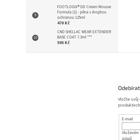
FOOTLOGIX® DD Cream Mousse
Formula (1) - pěna s dvojitou
ochranou 125ml
470 Kč
CND SHELLAC WEAR EXTENDER
BASE COAT 7.3ml ***
595 Kč
Z
á
p
a
t
Odebírat
í
Vložte svůj
produktech
E-mail
Vložením 
údajů