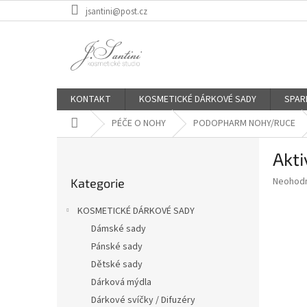
Přejít
jsantini@post.cz
na
obsah
KONTAKT
KOSMETICKÉ DÁRKOVÉ SADY
SPAR
Domů
PÉČE O NOHY
PODOPHARM NOHY/RUCE
P
Akt
o
Přeskočit
s
Průměr
Neohod
Kategorie
kategorie
t
hodnoce
r
produkt
KOSMETICKÉ DÁRKOVÉ SADY
a
je
Dámské sady
0,0
n
z
Pánské sady
n
5
í
Dětské sady
hvězdič
p
Dárková mýdla
a
Dárkové svíčky / Difuzéry