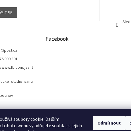
ÁSIT SE
Sled
Facebook
i
@
post.cz
76 000 391
//www.fb.com/jsant
icke_studio_santi
petinov
Naše webové stránky
Náš Facebook
užívá soubory cookie. Dalším
Odmítnout
tohoto webu vyjadřujete souhlas s jejich