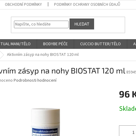
OBCHODNÍ PODMÍNKY
PODMÍNKY OCHRANY OSOBNÍCH ÚDAJŮ
HLEDAT
ITUAL MANI/TĚLO
BODYBE PÉČE
CUCCIO BUTTER/TĚLO
A
Aktivním zásyp na nohy BIOSTAT 120 ml
ivním zásyp na nohy BIOSTAT 120 ml
8594
né
noceno
Podrobnosti hodnocení
ní
96 
u
Měrná
Skla
cena:
ek.