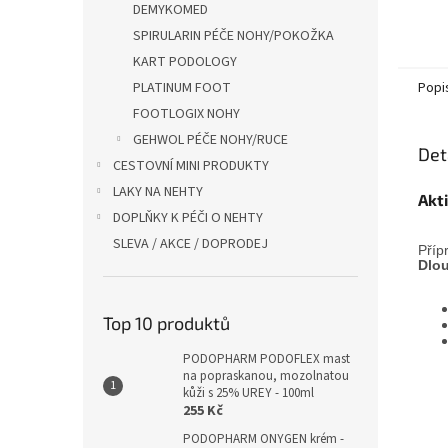
DEMYKOMED
SPIRULARIN PÉČE NOHY/POKOŽKA
KART PODOLOGY
PLATINUM FOOT
Popi
FOOTLOGIX NOHY
GEHWOL PÉČE NOHY/RUCE
Det
CESTOVNÍ MINI PRODUKTY
LAKY NA NEHTY
Akt
DOPLŇKY K PÉČI O NEHTY
SLEVA / AKCE / DOPRODEJ
Příp
Dlou
Top 10 produktů
PODOPHARM PODOFLEX mast
na popraskanou, mozolnatou
kůži s 25% UREY - 100ml
255 Kč
PODOPHARM ONYGEN krém -