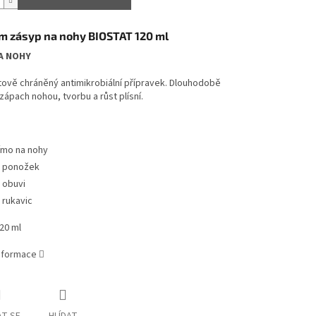
m zásyp na nohy BIOSTAT 120 ml
A NOHY
ově chráněný antimikrobiální přípravek. Dlouhodobě
ápach nohou, tvorbu a růst plísní.
ímo na nohy
 ponožek
 obuvi
 rukavic
120 ml
informace