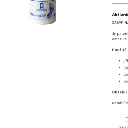
Aktivní
ZÁSYP N
Je patent
omezuje z
Použití
:
př
do
do
do
Obsah
: 
Detailní 