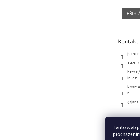
PŘIHL
Kontakt
jsantin
+420 7
https:
ini.cz
kosmet
ni
@jana.
Tento web po
procházením 