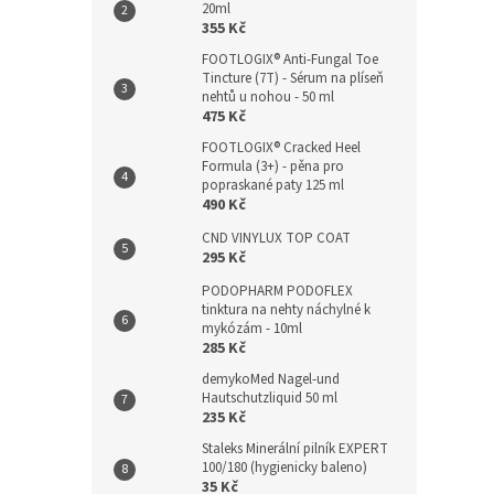
20ml
355 Kč
FOOTLOGIX® Anti-Fungal Toe
Tincture (7T) - Sérum na plíseň
nehtů u nohou - 50 ml
475 Kč
FOOTLOGIX® Cracked Heel
Formula (3+) - pěna pro
popraskané paty 125 ml
490 Kč
CND VINYLUX TOP COAT
295 Kč
PODOPHARM PODOFLEX
tinktura na nehty náchylné k
mykózám - 10ml
285 Kč
demykoMed Nagel-und
Hautschutzliquid 50 ml
235 Kč
Staleks Minerální pilník EXPERT
100/180 (hygienicky baleno)
35 Kč