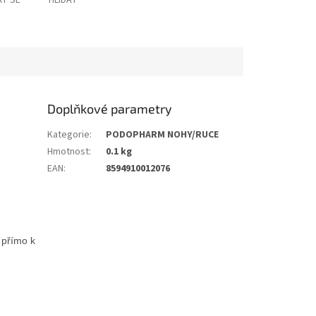
T SE
HLÍDAT
Doplňkové parametry
Kategorie
:
PODOPHARM NOHY/RUCE
Hmotnost
:
0.1 kg
EAN
:
8594910012076
 přímo k