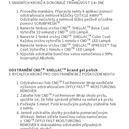
5 SNADNÝCH KROKŮ K DOKONALÉ TRVANLIVOST 14+ DNÍ:
Proveďte manikúru. Připravte nehty k aplikaci pomocí
odstraňovače nehtové kůžičky
CUTICLE AWAY™
.
Odstraňte nečistoty a nehtové lůžko pečlivě očistěte
TM
pomocí
SCRUBFRESH
.
TM
TM
Naneste tenkou vrstvu
CND
SHELLAC
Base Coat
.
TM
Vytvrďte 10 sekund v
CND
LED Lampě
.
TM
TM
Naneste 2 tenké vrstvy
CND
SHELLAC
Color Coat
.
TM
Každou vrstvu vytvrďte 1 minutu v
CND
LED Lampě
.
TM
TM
Naneste tenkou vrstvu
CND
SHELLAC
XPRESS5™ Top
TM
Coat
. Vytvrďte 1 minutu v
CND
LED Lampě
.
Výpotek odstraňte buničitou vatou namočenou v 99%
Isoprophyl Alkoholu.
TM
TM
ODSTRANĚNÍ CND
SHELLAC
brand gel polish
5 RYCHLÝCH KROKŮ PRO ODSTRANĚNÍ BEZ POŠKOZENÍ NEHTU
TM
Odstraňovací folii
CND
Foil Remover Wrap
navlhčete
TM
výživným odstraňovačem OFFLY FAST
MOISTURIZING
REMOVER.
TM
Zabalte folii
CND
Foil Remover Wrap
okolo prstu,
ujistěte se, že folie správně přiléhá na nehet a k prstu.
Počkejte 5 minut. Poté krouživými pohyby stáhněte folii
z nehtu.
Jemně odstraňte zbytky produktu pomerančovým
dřívkem. Nehet otřete buničitou vatou namočenou
TM
v
CND
OFFLY FAST MOISTURIZING
REMOVER k dokonalému odstranění případných