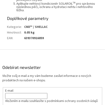
jemnějších zbytků.
TM
Aplikujte nehtový kondicionér
SOLAROIL
pro správnou
následnou péči, ochranu a hydrataci nehtu i nehtového
lůžka.
Doplňkové parametry
Kategorie
:
CND™ / SHELLAC
Hmotnost
:
0.05 kg
EAN
:
639370916859
Z
á
p
a
Odebírat newsletter
t
Vložte svůj e-mail a my vám budeme zasílat informace o nových
í
produktech na našem e-shopu.
E-mail
Vložením e-mailu souhlasíte s
podmínkami ochrany osobních údajů