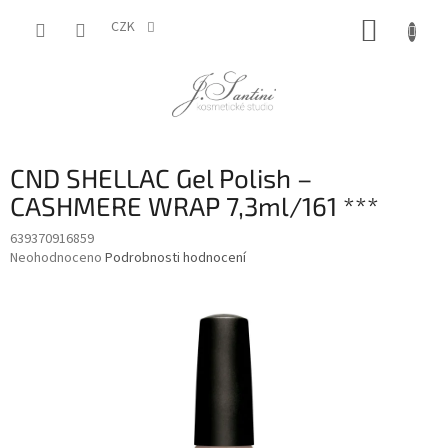
Přejít
NÁKUP
na
CZK
obsah
KOŠÍK
CND SHELLAC Gel Polish –
CASHMERE WRAP 7,3ml/161 ***
639370916859
Průměrné
Neohodnoceno
Podrobnosti hodnocení
hodnocení
produktu
je
0,0
z
5
hvězdiček.