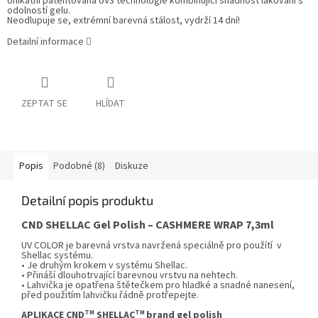
Unikátní patentovaná UV3 technologie kombinující snadnost lakování s
odolností gelu.
Neodlupuje se, extrémní barevná stálost, vydrží 14 dní!
Detailní informace
ZEPTAT SE
HLÍDAT
Popis
Podobné (8)
Diskuze
Detailní popis produktu
CND SHELLAC
Gel Polish –
CASHMERE WRAP
7,3ml
UV COLOR je barevná vrstva navržená speciálně pro použítí v
Shellac systému.
• Je druhým krokem v systému Shellac.
• Přináší dlouhotrvající barevnou vrstvu na nehtech.
• Lahvička je opatřena štětečkem pro hladké a snadné nanesení,
před použitím lahvičku řádně protřepejte.
TM
TM
APLIKACE CND
SHELLAC
brand gel polish