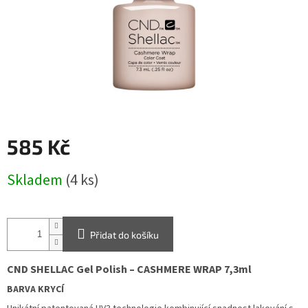
585 Kč
Měrná
Skladem
(4 ks)
cena:
Přidat do košíku
CND
SHELLAC
Gel Polish –
CASHMERE WRAP
7,3ml
BARVA KRYCÍ