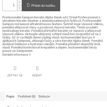
Přidat do košíku
Profesionální šampon Keratin Alpha Sleek od L’Oréal Professionnel s
obsahem Keratin Sleeker a aminokyselinových řetězců. Profesionální
šampon má luxusní ultrakrémovou texturu. Šetrně myje vlasové vlákno,
pomáhá uhlazovat vlasy a posilovat vlasový keratin. Tento produkt
neobsahuje keratin. Pomáhá přetvářet keratin ve vlasech a uhlazovat
vlasové vlákno. Aktivujte uhlazený vzhled vlasů bez krepatění až na 2
týdny. Až 2× rychlejší denní styling vlasů. Instrumentální test po 4
aplikacích šamponu, uhlazující kúry a séra Keratin Alpha Sleek. Pomáhá
dodávat hebkost a hydrataci vlasům. Pomáhá přinášet okamžitý lesk
vlasů. Pomáhá kontrolovat krepatění a objem. Instrumentální testy
pouze se šamponem.
Detailní informace
ZEPTAT SE
HLÍDAT
Popis
Podobné (8)
Diskuze