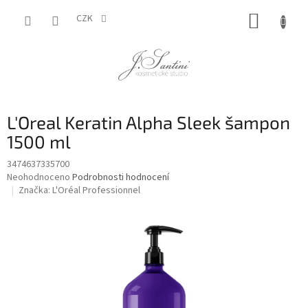
Přejít
NÁKUP
na
CZK
obsah
KOŠÍK
L'Oreal Keratin Alpha Sleek šampon
1500 ml
3474637335700
Průměrné
Neohodnoceno
Podrobnosti hodnocení
hodnocení
Značka:
L'Oréal Professionnel
produktu
je
0,0
z
5
hvězdiček.