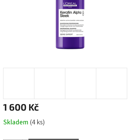
1 600 Kč
Měrná
Skladem
(4 ks)
cena: