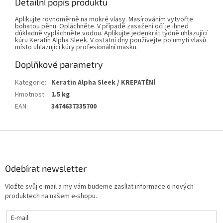
Detailní popis produktu
Aplikujte rovnoměrně na mokré vlasy. Masírováním vytvořte
bohatou pěnu. Opláchněte. V případě zasažení očí je ihned
důkladně vypláchněte vodou. Aplikujte jedenkrát týdně uhlazující
kúru Keratin Alpha Sleek. V ostatní dny používejte po umytí vlasů
místo uhlazující kúry profesionální masku.
Doplňkové parametry
Kategorie
:
Keratin Alpha Sleek / KREPATĚNÍ
Hmotnost
:
1.5 kg
EAN
:
3474637335700
Z
á
p
a
Odebírat newsletter
t
Vložte svůj e-mail a my vám budeme zasílat informace o nových
í
produktech na našem e-shopu.
E-mail